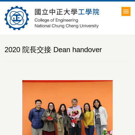
跳
到
主
要
內
容
區
2020 院長交接 Dean handover