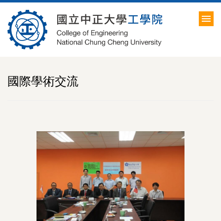
跳
到
主
要
內
容
區
國際學術交流