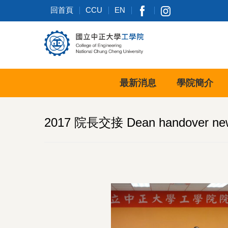
跳
回首頁
CCU
EN
到
主
要
內
容
區
最新消息
學院簡介
2017 院長交接 Dean handover ne