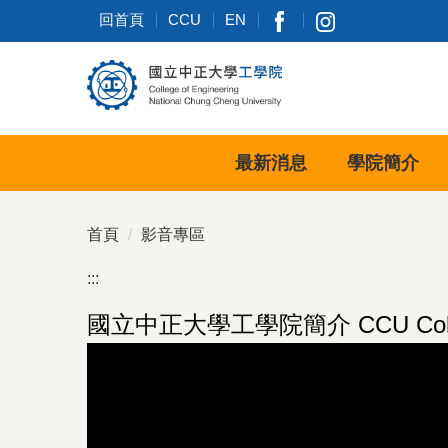
跳
回首頁
CCU
EN
到
主
要
內
容
區
最新消息
學院簡介
首頁
影音專區
:::
國立中正大學工學院簡介 CCU College 