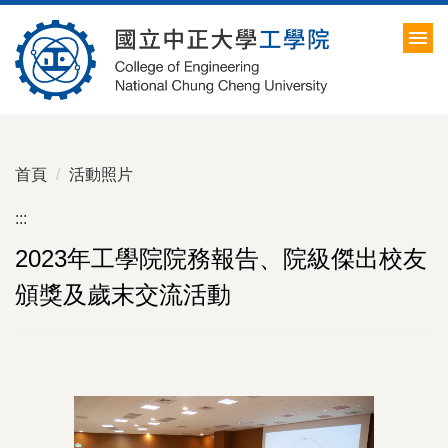
跳
到
主
要
內
容
區
首頁
活動照片
:::
2023年工學院院務報告、院級傑出校友
頒獎及歲末交流活動