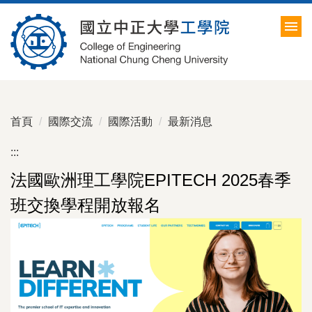
跳
到
主
要
內
容
區
首頁
國際交流
國際活動
最新消息
:::
法國歐洲理工學院EPITECH 2025春季
班交換學程開放報名