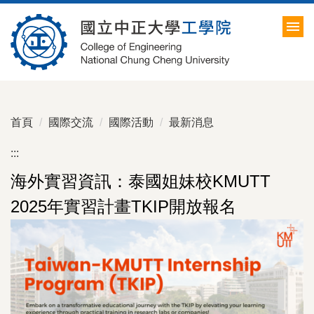
跳
到
主
要
內
容
區
首頁
國際交流
國際活動
最新消息
:::
海外實習資訊：泰國姐妹校KMUTT
2025年實習計畫TKIP開放報名