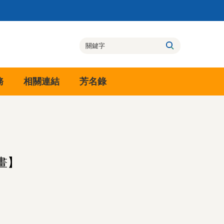
務
相關連結
芳名錄
畫】