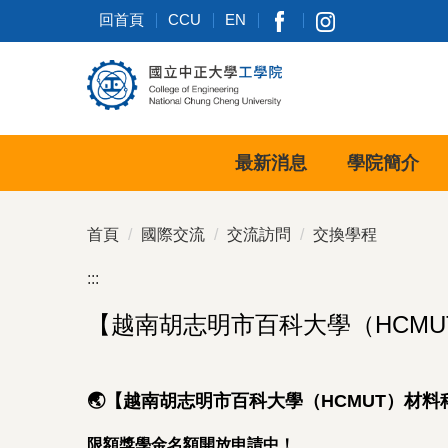
跳
回首頁
CCU
EN
到
主
要
內
容
區
最新消息
學院簡介
首頁
國際交流
交流訪問
交換學程
:::
【越南胡志明市百科大學（HCMUT
🌏
【越南胡志明市百科大學（HCMUT）材料科
限額獎學金名額開放申請中！