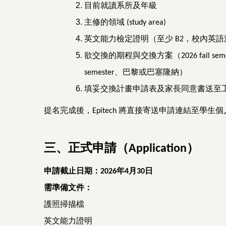
目前就讀系所及年級
主修的領域
(study area)
英文能力檢定證明（至少
，校內英語
B2
欲交換的期程與交換方案（
2026 fall sem
、巴黎或巴塞隆納）
semester
填妥交換計畫申請表及家長同意書送至
提名完成後，
將直接寄送申請連結至學生個
Epitech
三、正式申請（
）
Application
申請截止日期：
年
月
日
2026
4
30
需準備文件：
護照掃描檔
英文能力證明