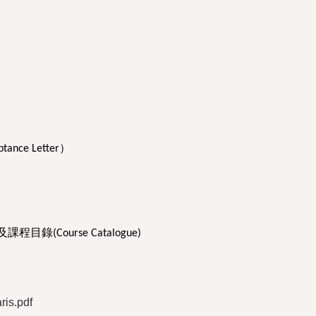
）
ptance Letter
及課程目錄
(Course Catalogue)
is.pdf