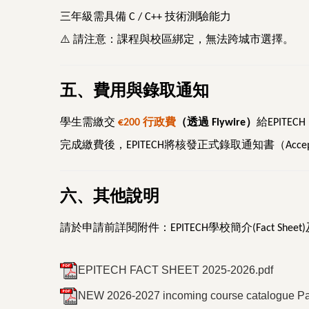
三年級需具備
技術測驗能力
C / C++
⚠
請注意：課程與校區綁定，無法跨城市選擇。
️
五、費用與錄取通知
學生需繳交
行政費
（透過
）
給
€200
Flywire
EPITECH
完成繳費後，
將核發正式錄取通知書（
EPITECH
Acce
六、其他說明
請於申請前詳閱附件：
學校簡介
EPITECH
(Fact Sheet)
EPITECH FACT SHEET 2025-2026.pdf
NEW 2026-2027 incoming course catalogue Par