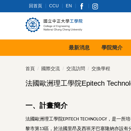
跳
回首頁
CCU
EN
到
主
要
內
容
區
最新消息
學院簡介
首頁
國際交流
交流訪問
交換學程
法國歐洲理工學院Epitech Techno
一、計畫簡介
法國歐洲理工學院
，是一所培
EPITECH TECHNOLOGY
黎市第
區，於法國里昂及西班牙巴塞隆納亦設有
13