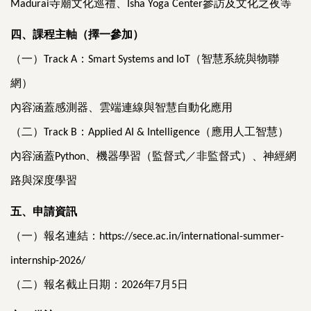
寺廟文化巡禮、
參訪及文化之夜等
Madurai
Isha Yoga Center
四、課程主軸（擇一參加）
（一）
：
（智慧系統與物聯
Track A
Smart Systems and IoT
網）
內容涵蓋感測器、雲端連線與智慧自動化應用
（二）
：
（應用人工智慧）
Track B
Applied AI & Intelligence
內容涵蓋
、機器學習（監督式／非監督式）、神經網
Python
路與深度學習
五、申請資訊
（一）報名連結：
https://sece.ac.in/international-summer-
internship-2026/
（二）報名截止日期：
年
月
日
2026
7
5