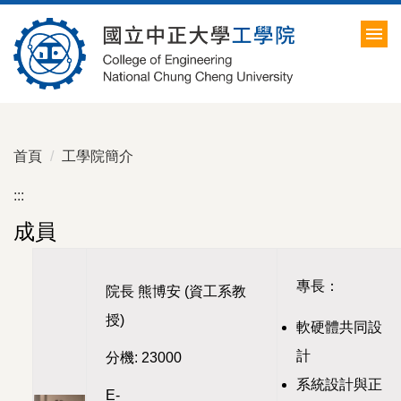
跳
到
主
要
內
容
區
首頁
工學院簡介
:::
成員
專長：
院長 熊博安 (資工系教
授)
軟硬體共同設
計
分機: 23000
系統設計與正
E-