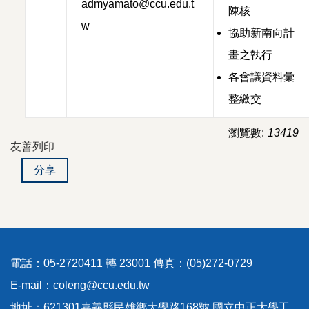
admyamato@ccu.edu.t
陳核
w
協助新南向計
畫之執行
各會議資料彙
整繳交
瀏覽數:
13419
友善列印
分享
電話：05-2720411 轉 23001 傳真：(05)272-0729
E-mail：coleng@ccu.edu.tw
地址：621301嘉義縣民雄鄉大學路168號 國立中正大學工